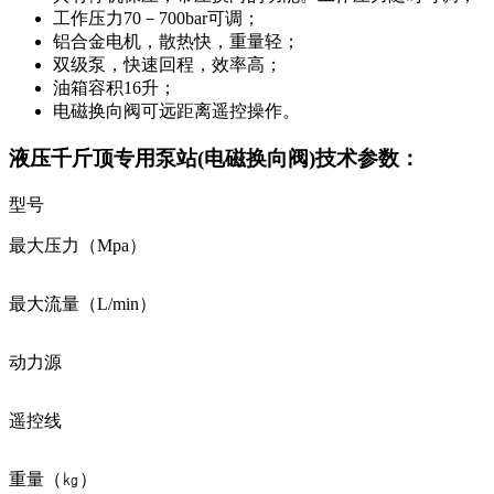
工作压力70－700bar可调；
铝合金电机，散热快，重量轻；
双级泵，快速回程，效率高；
油箱容积16升；
电磁换向阀可远距离遥控操作。
液压千斤顶专用泵站(电磁换向阀)技术参数：
型号
最大压力（Mpa）
最大流量（L/min）
动力源
遥控线
重量（㎏）