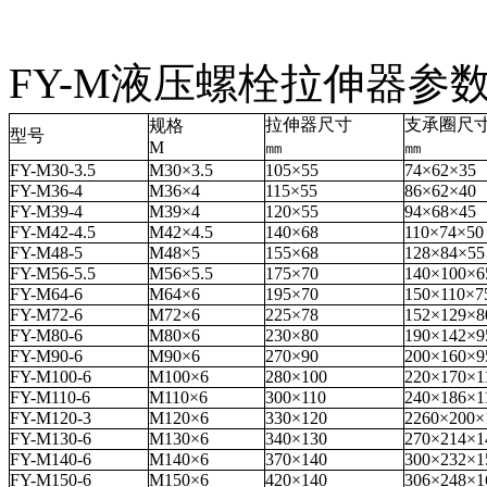
FY-M液压螺栓拉伸器参
拉伸器尺寸
支承圈尺
规格
型号
M
㎜
㎜
FY-M30-3.5
M30×3.5
105×55
74×62×35
FY-M36-4
M36×4
115×55
86×62×40
FY-M39-4
M39×4
120×55
94×68×45
FY-M42-4.5
M42×4.5
140×68
110×74×50
FY-M48-5
M48×5
155×68
128×84×55
FY-M56-5.5
M56×5.5
175×70
140×100×6
FY-M64-6
M64×6
195×70
150×110×7
FY-M72-6
M72×6
225×78
152×129×8
FY-M80-6
M80×6
230×80
190×142×9
FY-M90-6
M90×6
270×90
200×160×9
FY-M100-6
M100×6
280×100
220×170×1
FY-M110-6
M110×6
300×110
240×186×1
FY-M120-3
M120×6
330×120
2260×200×
FY-M130-6
M130×6
340×130
270×214×1
FY-M140-6
M140×6
370×140
300×232×1
FY-M150-6
M150×6
420×140
306×248×1